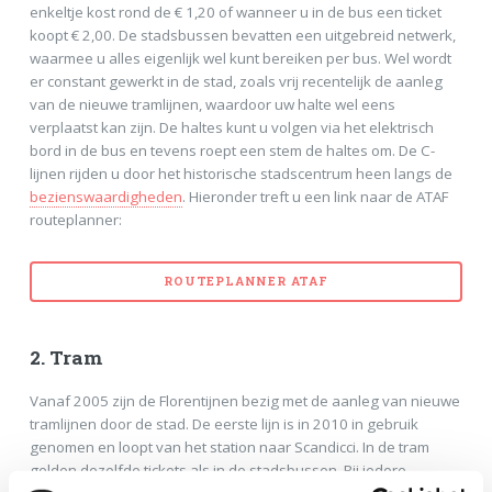
enkeltje kost rond de € 1,20 of wanneer u in de bus een ticket
koopt € 2,00. De stadsbussen bevatten een uitgebreid netwerk,
waarmee u alles eigenlijk wel kunt bereiken per bus. Wel wordt
er constant gewerkt in de stad, zoals vrij recentelijk de aanleg
van de nieuwe tramlijnen, waardoor uw halte wel eens
verplaatst kan zijn. De haltes kunt u volgen via het elektrisch
bord in de bus en tevens roept een stem de haltes om. De C-
lijnen rijden u door het historische stadscentrum heen langs de
bezienswaardigheden
. Hieronder treft u een link naar de ATAF
routeplanner:
ROUTEPLANNER ATAF
2. Tram
Vanaf 2005 zijn de Florentijnen bezig met de aanleg van nieuwe
tramlijnen door de stad. De eerste lijn is in 2010 in gebruik
genomen en loopt van het station naar Scandicci. In de tram
gelden dezelfde tickets als in de stadsbussen. Bij iedere