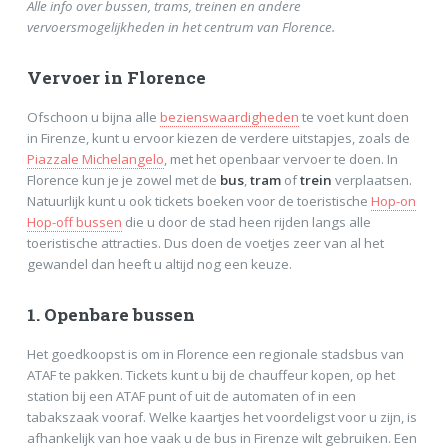
Alle info over bussen, trams, treinen en andere
vervoersmogelijkheden in het centrum van Florence.
Vervoer in Florence
Ofschoon u bijna alle
bezienswaardigheden
te voet kunt doen
in Firenze, kunt u ervoor kiezen de verdere uitstapjes, zoals de
Piazzale Michelangelo
, met het openbaar vervoer te doen. In
Florence kun je je zowel met de
bus
,
tram
of
trein
verplaatsen.
Natuurlijk kunt u ook tickets boeken voor de toeristische
Hop-on
Hop-off bussen
die u door de stad heen rijden langs alle
toeristische attracties. Dus doen de voetjes zeer van al het
gewandel dan heeft u altijd nog een keuze.
1. Openbare bussen
Het goedkoopst is om in Florence een regionale stadsbus van
ATAF te pakken. Tickets kunt u bij de chauffeur kopen, op het
station bij een ATAF punt of uit de automaten of in een
tabakszaak vooraf. Welke kaartjes het voordeligst voor u zijn, is
afhankelijk van hoe vaak u de bus in Firenze wilt gebruiken. Een