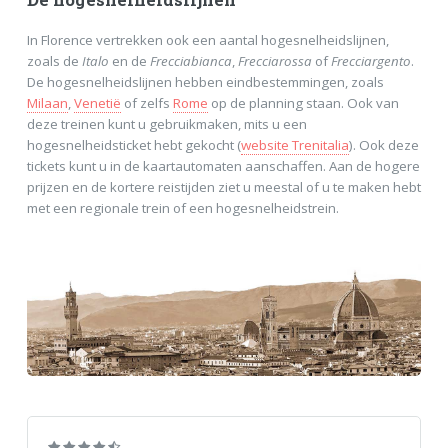
De hogesnelheidslijnen
In Florence vertrekken ook een aantal hogesnelheidslijnen,
zoals de
Italo
en de
Frecciabianca
,
Frecciarossa
of
Frecciargento
.
De hogesnelheidslijnen hebben eindbestemmingen, zoals
Milaan
,
Venetië
of zelfs
Rome
op de planning staan. Ook van
deze treinen kunt u gebruikmaken, mits u een
hogesnelheidsticket hebt gekocht (
website Trenitalia
). Ook deze
tickets kunt u in de kaartautomaten aanschaffen. Aan de hogere
prijzen en de kortere reistijden ziet u meestal of u te maken hebt
met een regionale trein of een hogesnelheidstrein.